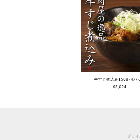
牛すじ煮込み150g×4パ
¥3,024
プライ